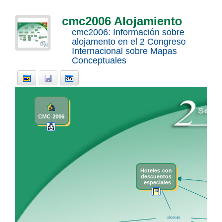
cmc2006 Alojamiento
cmc2006: Información sobre
alojamento en el 2 Congreso
Internacional sobre Mapas
Conceptuales
.
.
CMC
t
2006
Hoteles
t
con
descuentos
t
especiales
pued
obtene
por
t
me
de
abarcan