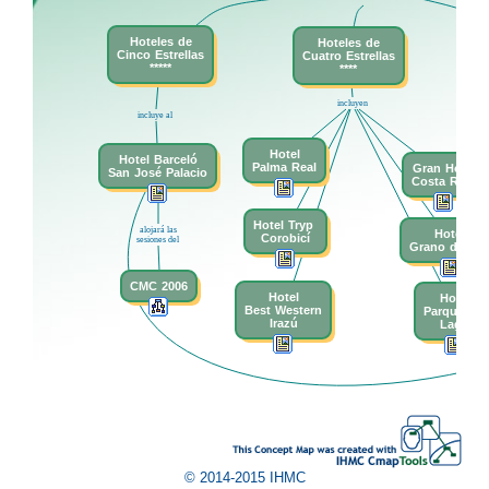
Hoteles
t
de
Hoteles
t
de
Cinco
t
Estrellas
Cuatro
t
Estrellas
*****
****
incluyen
incluye
t
al
Hotel
Hotel
t
Barceló
Palma
t
Real
Gran
t
Hotel
San
t
José
t
Palacio
Costa
t
Rica
Hotel
t
Tryp
t
alojará
t
las
Hotel
Corobicí
sesiones
t
del
Grano
t
de
t
Or
CMC
t
2006
Hotel
Hotel
Best
t
Western
Parque
t
del
Irazú
Lago
© 2014-2015 IHMC