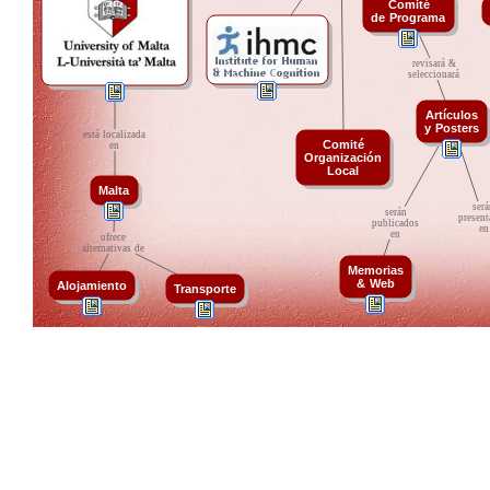
Comité
de
t
Programa
.
.
revisará
t
&
seleccionará
Artículos
y
t
Posters
está
t
localizada
Comité
en
Organización
Local
Malta
será
serán
presen
publicados
en
en
ofrece
alternativas
t
de
Memorias
&
t
Web
Alojamiento
Transporte