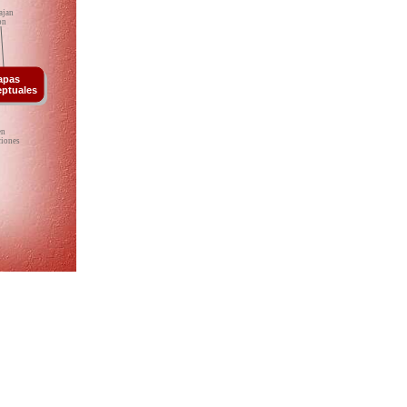
ajan
on
apas
ptuales
en
ciones