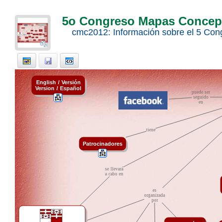
5o Congreso Mapas Concep
cmc2012: Información sobre el 5 Con
English
t
/
t
Versión
Version
t
/
t
Español
puede
t
ser
facebook
seguido
en
tiene
Patrocinadores
se
t
llevará
a
t
cabo
t
en
es
organizada
por