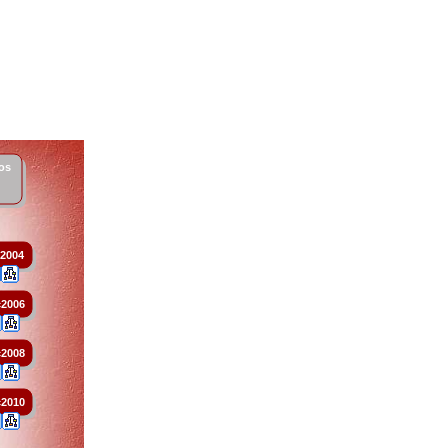
los
t
2004
2006
2008
2010