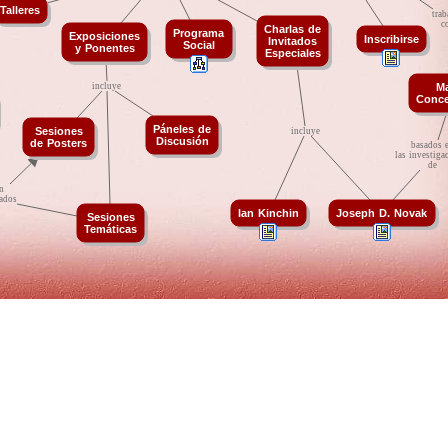
Talleres
trab
c
Charlas
t
de
Programa
Exposiciones
Inscribirse
Invitados
Social
y
t
Ponentes
Especiales
incluye
M
Conce
Páneles
t
de
Sesiones
incluye
Discusión
de
t
Posters
basados
t
las
t
investiga
de
n
tados
Ian
t
Kinchin
Joseph
t
D.
t
Novak
Sesiones
Temáticas