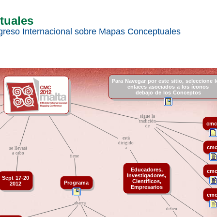
tuales
greso Internacional sobre Mapas Conceptuales
Para
t
Navegar
t
por
t
este
t
sitio,
t
seleccione
t
enlaces
t
asociados
t
a
t
los
t
íconos
debajo
t
de
t
los
t
Conceptos
.
sigue
t
la
tradición
cmc
de
está
dirigido
cmc
a
se
t
llevará
a
t
cabo
tiene
Educadores,
cmc
Investigadores,
Sept
t
17-20
Científicos,
Programa
2012
Empresarios
cmc
abarca
deben